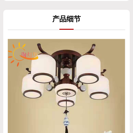
产
品细
节