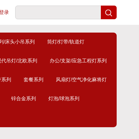
登录
列/床头小吊系列
筒灯/灯带/轨道灯
现代吊灯/北欧系列
办公/支架/应急工程灯系列
奢系列
套餐系列
风扇灯/空气净化麻将灯
锌合金系列
灯泡/球泡系列