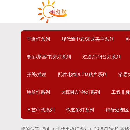
平板灯系列
现代新中式/宋式美学系列
卧
餐吊/茶室/书房灯系列
过道灯/阳台灯系列
开关/插座
配件/模组/LED贴片系列
浴霸
镜前灯系列
太阳能/户外灯系列
工程非标
木艺中式系列
铁艺吊灯系列
特价处理区
您的位置:
首页
>
现代平板灯系列
> P-8871/大长 离