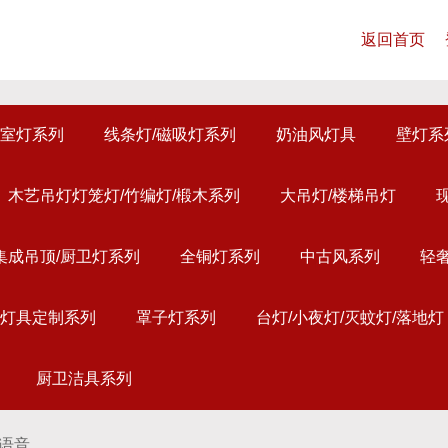
返回首页
室灯系列
线条灯/磁吸灯系列
奶油风灯具
壁灯系
木艺吊灯灯笼灯/竹编灯/椴木系列
大吊灯/楼梯吊灯
集成吊顶/厨卫灯系列
全铜灯系列
中古风系列
轻
灯具定制系列
罩子灯系列
台灯/小夜灯/灭蚊灯/落地灯
厨卫洁具系列
线语音