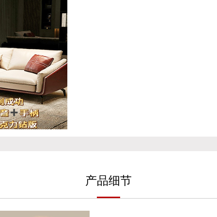
产
品细
节