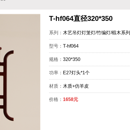
T-hf064直径320*350
系列：
木艺吊灯灯笼灯/竹编灯/椴木系
型号：
T-hf064
规格：
320*350
功率：
E27灯头*1个
材质：
木质+仿羊皮
价格：
1658元