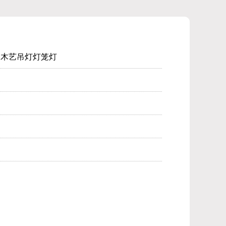
列木艺吊灯灯笼灯