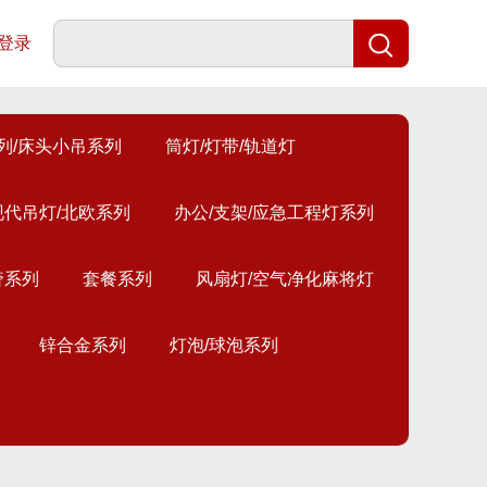
登录
列/床头小吊系列
筒灯/灯带/轨道灯
现代吊灯/北欧系列
办公/支架/应急工程灯系列
奢系列
套餐系列
风扇灯/空气净化麻将灯
锌合金系列
灯泡/球泡系列