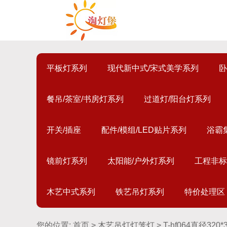
平板灯系列
现代新中式/宋式美学系列
卧
餐吊/茶室/书房灯系列
过道灯/阳台灯系列
开关/插座
配件/模组/LED贴片系列
浴霸
镜前灯系列
太阳能/户外灯系列
工程非标
木艺中式系列
铁艺吊灯系列
特价处理区
您的位置:
首页
>
木艺吊灯灯笼灯
> T-hf064直径320*