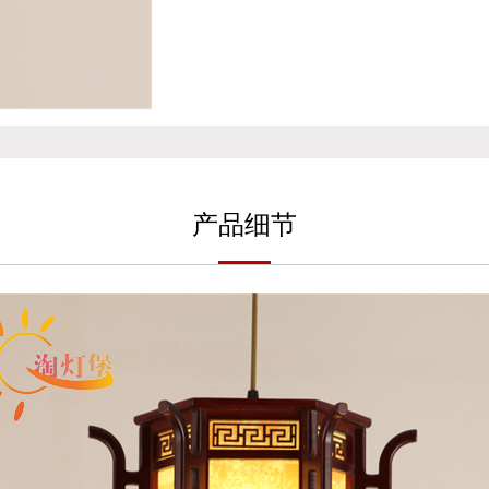
产
品细
节