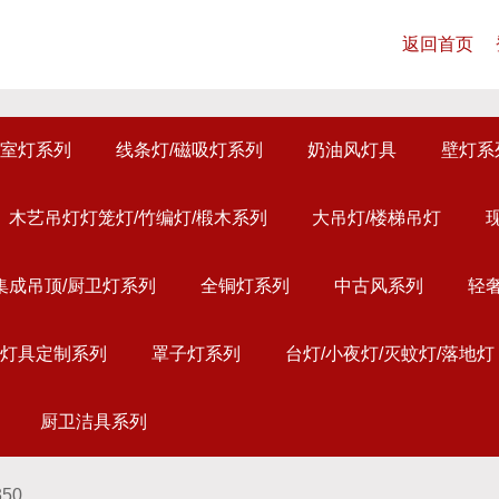
返回首页
室灯系列
线条灯/磁吸灯系列
奶油风灯具
壁灯系
木艺吊灯灯笼灯/竹编灯/椴木系列
大吊灯/楼梯吊灯
集成吊顶/厨卫灯系列
全铜灯系列
中古风系列
轻
灯具定制系列
罩子灯系列
台灯/小夜灯/灭蚊灯/落地灯
厨卫洁具系列
350