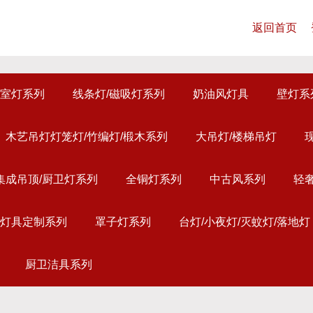
返回首页
室灯系列
线条灯/磁吸灯系列
奶油风灯具
壁灯系
木艺吊灯灯笼灯/竹编灯/椴木系列
大吊灯/楼梯吊灯
集成吊顶/厨卫灯系列
全铜灯系列
中古风系列
轻
灯具定制系列
罩子灯系列
台灯/小夜灯/灭蚊灯/落地灯
厨卫洁具系列