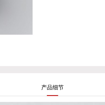
产
品细
节