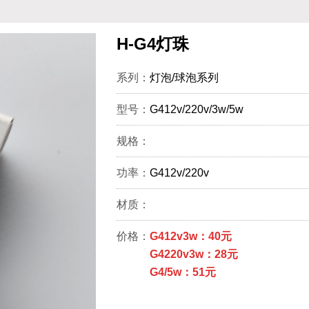
H-G4灯珠
系列：
灯泡/球泡系列
型号：
G412v/220v/3w/5w
规格：
功率：
G412v/220v
材质：
价格：
G412v3w：40元
G4220v3w：28元