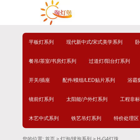
平板灯系列
现代新中式/宋式美学系列
卧
餐吊/茶室/书房灯系列
过道灯/阳台灯系列
开关/插座
配件/模组/LED贴片系列
浴霸
镜前灯系列
太阳能/户外灯系列
工程非标
木艺中式系列
铁艺吊灯系列
特价处理区
您的位置:
首页
>
灯泡/球泡系列
> H-G4灯珠