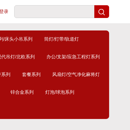
登录
列/床头小吊系列
筒灯/灯带/轨道灯
现代吊灯/北欧系列
办公/支架/应急工程灯系列
奢系列
套餐系列
风扇灯/空气净化麻将灯
锌合金系列
灯泡/球泡系列