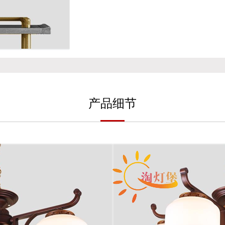
产
品细
节