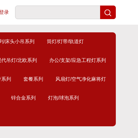
登录
列/床头小吊系列
筒灯/灯带/轨道灯
现代吊灯/北欧系列
办公/支架/应急工程灯系列
奢系列
套餐系列
风扇灯/空气净化麻将灯
锌合金系列
灯泡/球泡系列