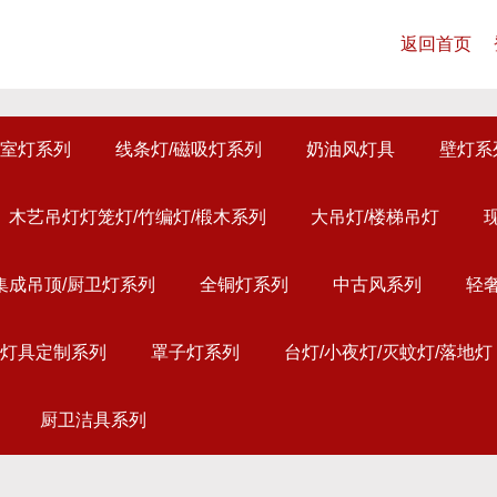
返回首页
室灯系列
线条灯/磁吸灯系列
奶油风灯具
壁灯系
木艺吊灯灯笼灯/竹编灯/椴木系列
大吊灯/楼梯吊灯
集成吊顶/厨卫灯系列
全铜灯系列
中古风系列
轻
灯具定制系列
罩子灯系列
台灯/小夜灯/灭蚊灯/落地灯
厨卫洁具系列