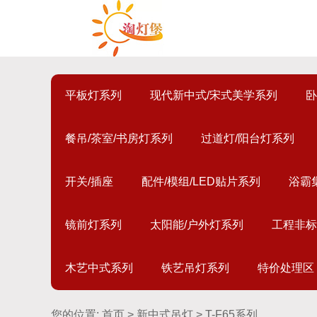
平板灯系列
现代新中式/宋式美学系列
卧
餐吊/茶室/书房灯系列
过道灯/阳台灯系列
开关/插座
配件/模组/LED贴片系列
浴霸
镜前灯系列
太阳能/户外灯系列
工程非标
木艺中式系列
铁艺吊灯系列
特价处理区
您的位置:
首页
>
新中式吊灯
> T-F65系列