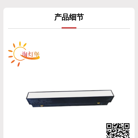
产
品细
节