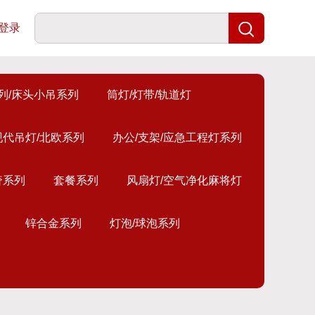
登录
列/床头小吊系列
筒灯/灯带/轨道灯
现代吊灯/北欧系列
办公/支架/应急工程灯系列
奢系列
套餐系列
风扇灯/空气净化麻将灯
锌合金系列
灯泡/球泡系列