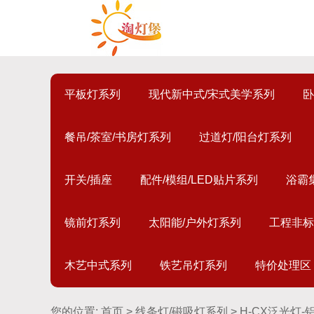
平板灯系列
现代新中式/宋式美学系列
卧
餐吊/茶室/书房灯系列
过道灯/阳台灯系列
开关/插座
配件/模组/LED贴片系列
浴霸
镜前灯系列
太阳能/户外灯系列
工程非标
木艺中式系列
铁艺吊灯系列
特价处理区
您的位置:
首页
>
线条灯/磁吸灯系列
> H-CX泛光灯-铝6