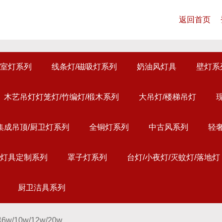
返回首页
室灯系列
线条灯/磁吸灯系列
奶油风灯具
壁灯系
木艺吊灯灯笼灯/竹编灯/椴木系列
大吊灯/楼梯吊灯
集成吊顶/厨卫灯系列
全铜灯系列
中古风系列
轻
灯具定制系列
罩子灯系列
台灯/小夜灯/灭蚊灯/落地灯
厨卫洁具系列
w/10w/12w/20w