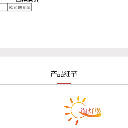
产
品细
节