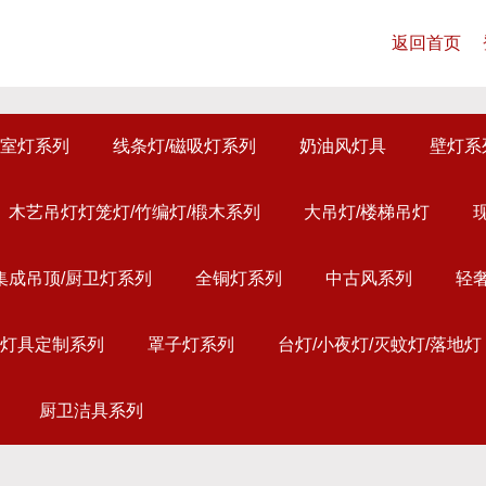
返回首页
室灯系列
线条灯/磁吸灯系列
奶油风灯具
壁灯系
木艺吊灯灯笼灯/竹编灯/椴木系列
大吊灯/楼梯吊灯
集成吊顶/厨卫灯系列
全铜灯系列
中古风系列
轻
灯具定制系列
罩子灯系列
台灯/小夜灯/灭蚊灯/落地灯
厨卫洁具系列