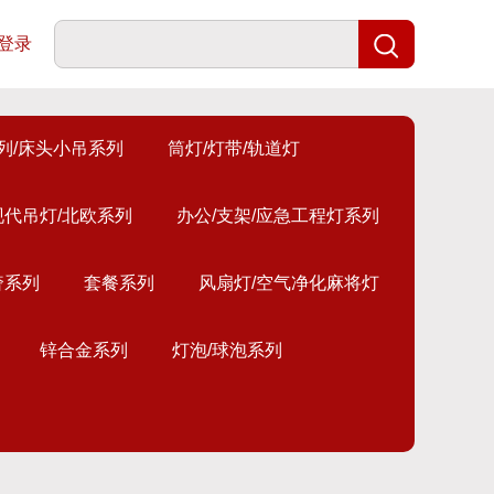
登录
列/床头小吊系列
筒灯/灯带/轨道灯
现代吊灯/北欧系列
办公/支架/应急工程灯系列
奢系列
套餐系列
风扇灯/空气净化麻将灯
锌合金系列
灯泡/球泡系列