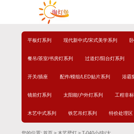
平板灯系列
现代新中式/宋式美学系列
卧
餐吊/茶室/书房灯系列
过道灯/阳台灯系列
开关/插座
配件/模组/LED贴片系列
浴霸
镜前灯系列
太阳能/户外灯系列
工程非标
木艺中式系列
铁艺吊灯系列
特价处理区
您的位置:
首页
>
木艺壁灯
> T-040小/中/大