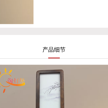
产
品细
节