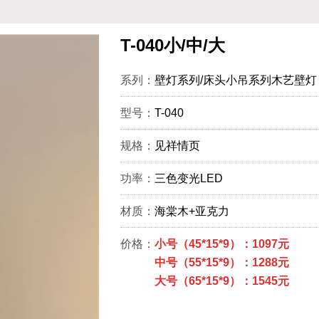
T-040小/中/大
系列：
壁灯系列/床头小吊系列木艺壁灯
型号：
T-040
规格：
见祥情页
功率：
三色变光LED
材质：
海棠木+亚克力
价格：
小号（45*15*9）：1097元
中号（55*15*9）：1288元
大号（65*15*9）：1545元