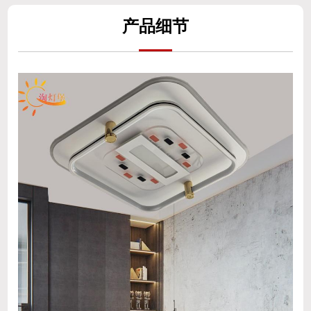
产
品细
节