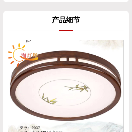
产
品细
节