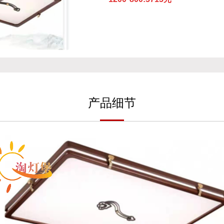
产
品细
节