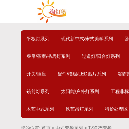
平板灯系列
现代新中式/宋式美学系列
卧
餐吊/茶室/书房灯系列
过道灯/阳台灯系列
开关/插座
配件/模组/LED贴片系列
浴霸
镜前灯系列
太阳能/户外灯系列
工程非标
木艺中式系列
铁艺吊灯系列
特价处理区
您的位置:
首页
>
中式套餐系列
> T-9025套餐