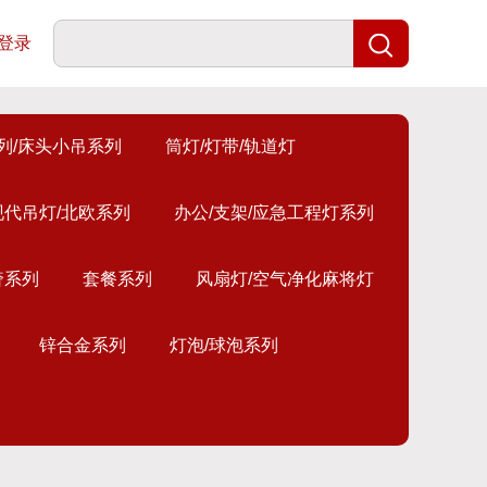
登录
列/床头小吊系列
筒灯/灯带/轨道灯
现代吊灯/北欧系列
办公/支架/应急工程灯系列
奢系列
套餐系列
风扇灯/空气净化麻将灯
锌合金系列
灯泡/球泡系列