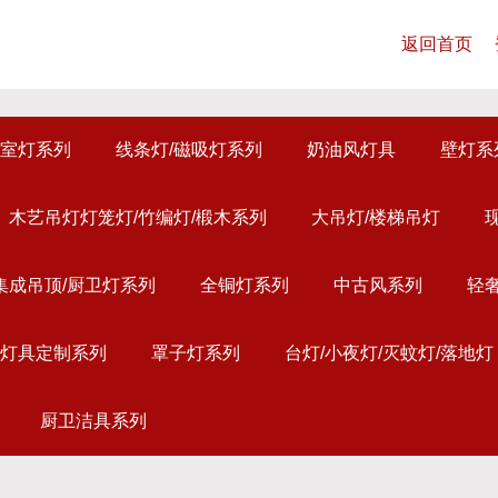
返回首页
室灯系列
线条灯/磁吸灯系列
奶油风灯具
壁灯系
木艺吊灯灯笼灯/竹编灯/椴木系列
大吊灯/楼梯吊灯
集成吊顶/厨卫灯系列
全铜灯系列
中古风系列
轻
灯具定制系列
罩子灯系列
台灯/小夜灯/灭蚊灯/落地灯
厨卫洁具系列