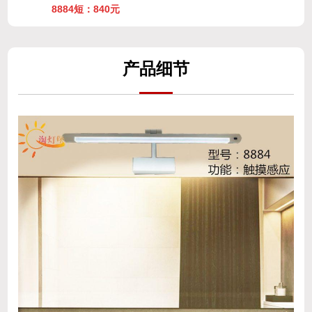
8884短：840元
产
品细
节