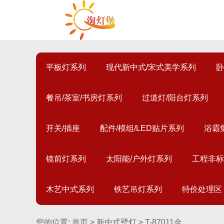
平板灯系列
现代新中式/宋式美学系列
卧
餐吊/茶室/书房灯系列
过道灯/阳台灯系列
开关/插座
配件/模组/LED贴片系列
浴霸
镜前灯系列
太阳能/户外灯系列
工程非标
木艺中式系列
铁艺吊灯系列
特价处理区
您的位置:
首页
>
新中式壁灯
> T-87011金