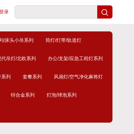
登录
列/床头小吊系列
筒灯/灯带/轨道灯
现代吊灯/北欧系列
办公/支架/应急工程灯系列
奢系列
套餐系列
风扇灯/空气净化麻将灯
锌合金系列
灯泡/球泡系列