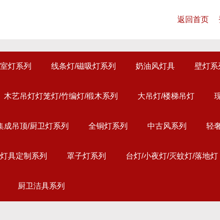
返回首页
室灯系列
线条灯/磁吸灯系列
奶油风灯具
壁灯系
木艺吊灯灯笼灯/竹编灯/椴木系列
大吊灯/楼梯吊灯
集成吊顶/厨卫灯系列
全铜灯系列
中古风系列
轻
灯具定制系列
罩子灯系列
台灯/小夜灯/灭蚊灯/落地灯
厨卫洁具系列