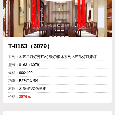
T-8163（6079）
系列：
木艺吊灯灯笼灯/竹编灯/椴木系列木艺吊灯灯笼灯
型号：
8163（6079）
规格：
600*400
功率：
E27灯头*5个
材质：
木质+PVC仿羊皮
价格：
2576元