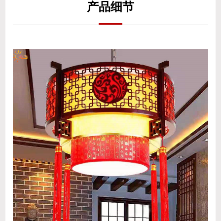
产
品细
节