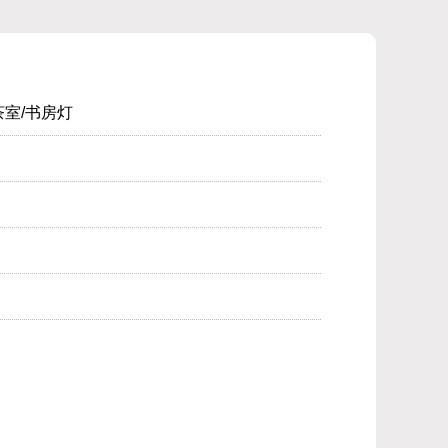
茶室/书房灯