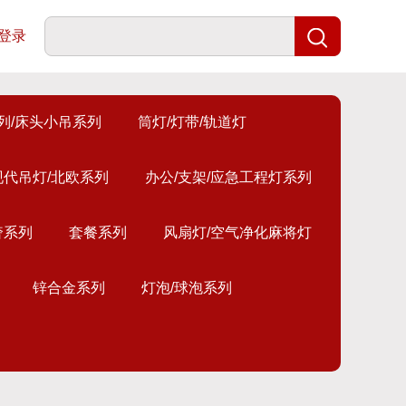
登录
列/床头小吊系列
筒灯/灯带/轨道灯
现代吊灯/北欧系列
办公/支架/应急工程灯系列
奢系列
套餐系列
风扇灯/空气净化麻将灯
锌合金系列
灯泡/球泡系列