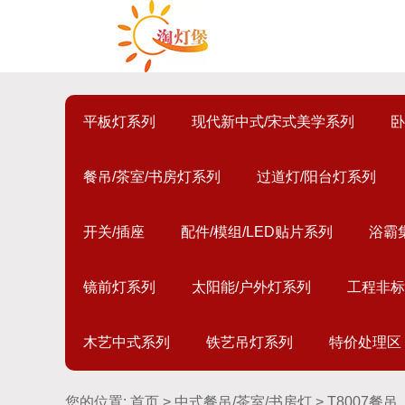
平板灯系列
现代新中式/宋式美学系列
卧
餐吊/茶室/书房灯系列
过道灯/阳台灯系列
开关/插座
配件/模组/LED贴片系列
浴霸
镜前灯系列
太阳能/户外灯系列
工程非标
木艺中式系列
铁艺吊灯系列
特价处理区
您的位置:
首页
>
中式餐吊/茶室/书房灯
> T8007餐吊