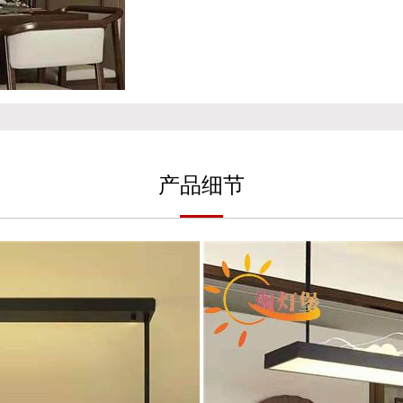
产
品细
节