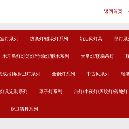
返回首页
室灯系列
线条灯/磁吸灯系列
奶油风灯具
壁灯系
木艺吊灯灯笼灯/竹编灯/椴木系列
大吊灯/楼梯吊灯
集成吊顶/厨卫灯系列
全铜灯系列
中古风系列
轻
灯具定制系列
罩子灯系列
台灯/小夜灯/灭蚊灯/落地灯
厨卫洁具系列