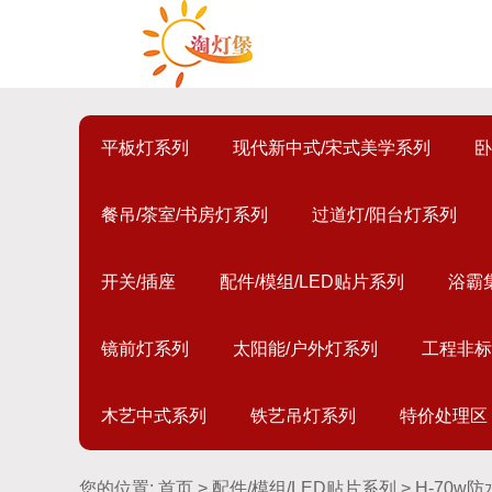
平板灯系列
现代新中式/宋式美学系列
卧
餐吊/茶室/书房灯系列
过道灯/阳台灯系列
开关/插座
配件/模组/LED贴片系列
浴霸
镜前灯系列
太阳能/户外灯系列
工程非标
木艺中式系列
铁艺吊灯系列
特价处理区
您的位置:
首页
>
配件/模组/LED贴片系列
> H-70w