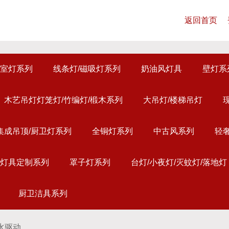
返回首页
室灯系列
线条灯/磁吸灯系列
奶油风灯具
壁灯系
木艺吊灯灯笼灯/竹编灯/椴木系列
大吊灯/楼梯吊灯
集成吊顶/厨卫灯系列
全铜灯系列
中古风系列
轻
灯具定制系列
罩子灯系列
台灯/小夜灯/灭蚊灯/落地灯
厨卫洁具系列
防水驱动