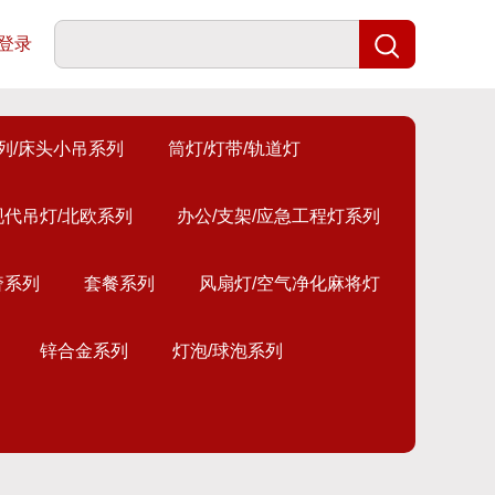
登录
列/床头小吊系列
筒灯/灯带/轨道灯
现代吊灯/北欧系列
办公/支架/应急工程灯系列
奢系列
套餐系列
风扇灯/空气净化麻将灯
锌合金系列
灯泡/球泡系列