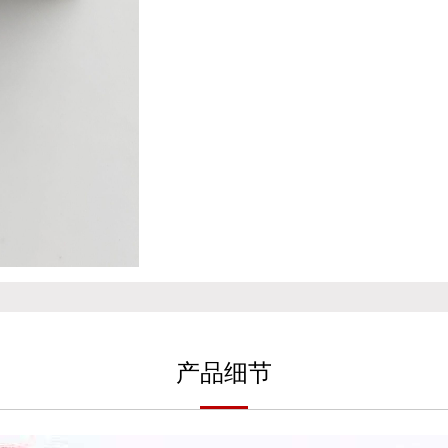
产
品细
节