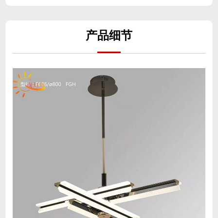
产
品细
节