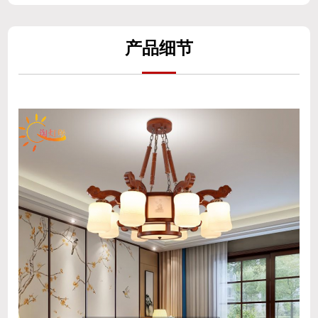
产
品细
节