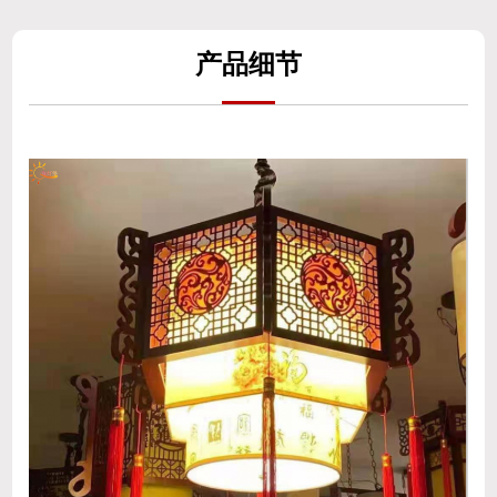
产
品细
节