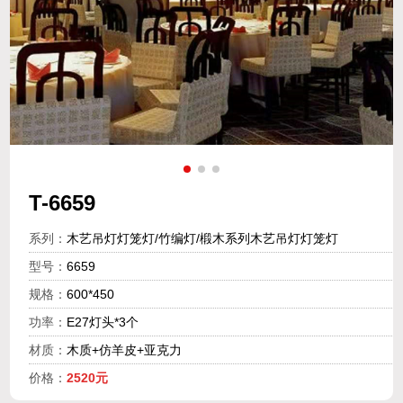
T-6659
系列：
木艺吊灯灯笼灯/竹编灯/椴木系列木艺吊灯灯笼灯
型号：
6659
规格：
600*450
功率：
E27灯头*3个
材质：
木质+仿羊皮+亚克力
价格：
2520元