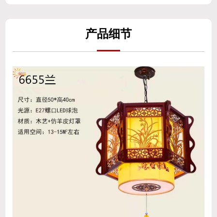
产
品细
节