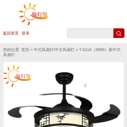
返回首页
登录
您的位置:
首页
>
中式风扇灯/中古风扇灯
> T-6116（8889）新中式
风扇灯