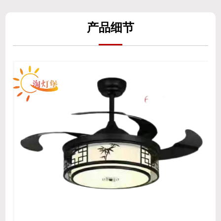
产
品细
节