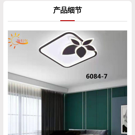
产
品细
节