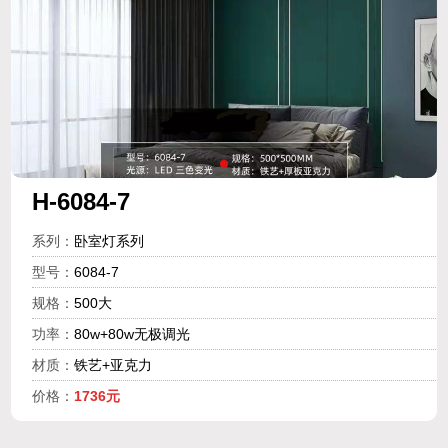
H-6084-7
系列：
卧室灯系列
型号：
6084-7
规格：
500大
功率：
80w+80w无极调光
材质：
铁艺+亚克力
价格：
1736元