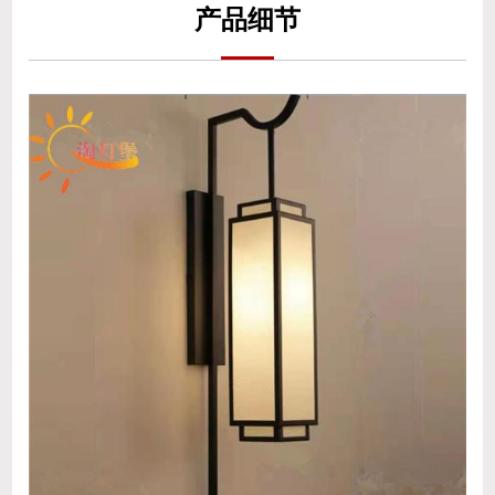
产
品细
节