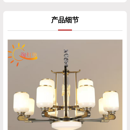
产
品细
节