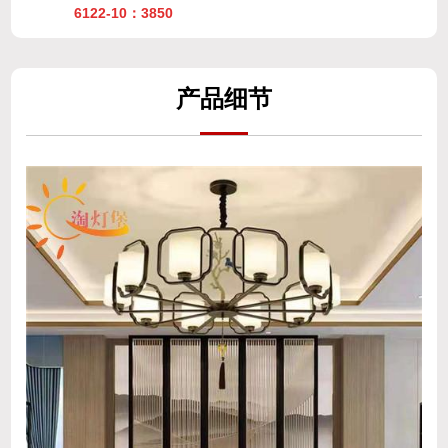
产
品细
节