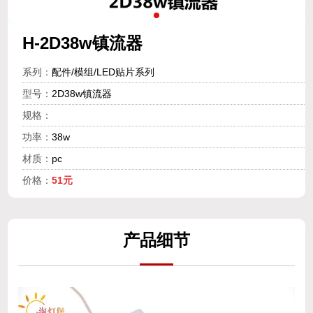
H-2D38w镇流器
系列：
配件/模组/LED贴片系列
型号：
2D38w镇流器
规格：
功率：
38w
材质：
pc
价格：
51元
产
品细
节