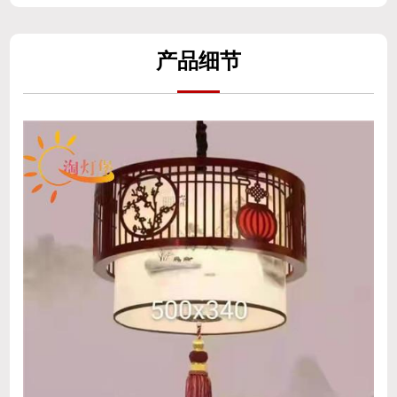
产
品细
节