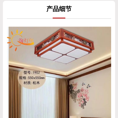
产
品细
节