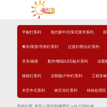
平板灯系列
现代新中式/宋式美学系列
卧
餐吊/茶室/书房灯系列
过道灯/阳台灯系列
开关/插座
配件/模组/LED贴片系列
浴霸
镜前灯系列
太阳能/户外灯系列
工程非标
木艺中式系列
铁艺吊灯系列
特价处理区
您的位置:
首页
>
现代/轻奢壁灯
> H-1158白色