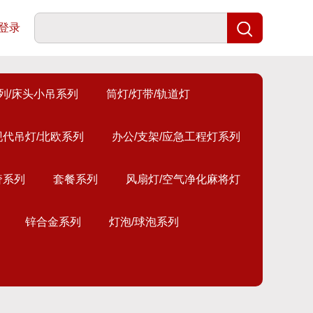
登录
列/床头小吊系列
筒灯/灯带/轨道灯
现代吊灯/北欧系列
办公/支架/应急工程灯系列
奢系列
套餐系列
风扇灯/空气净化麻将灯
锌合金系列
灯泡/球泡系列