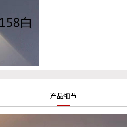
产
品细
节