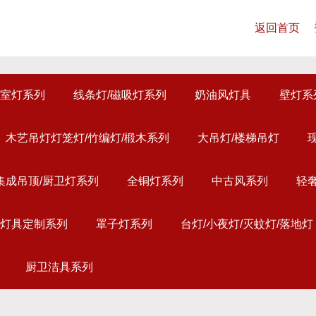
返回首页
室灯系列
线条灯/磁吸灯系列
奶油风灯具
壁灯系
木艺吊灯灯笼灯/竹编灯/椴木系列
大吊灯/楼梯吊灯
集成吊顶/厨卫灯系列
全铜灯系列
中古风系列
轻
灯具定制系列
罩子灯系列
台灯/小夜灯/灭蚊灯/落地灯
厨卫洁具系列