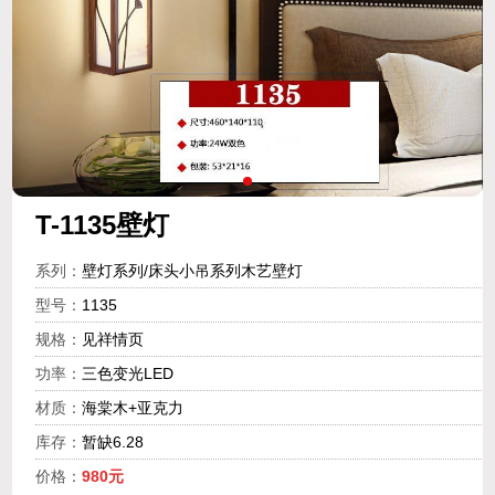
T-1135壁灯
系列：
壁灯系列/床头小吊系列木艺壁灯
型号：
1135
规格：
见祥情页
功率：
三色变光LED
材质：
海棠木+亚克力
库存：
暂缺6.28
价格：
980元