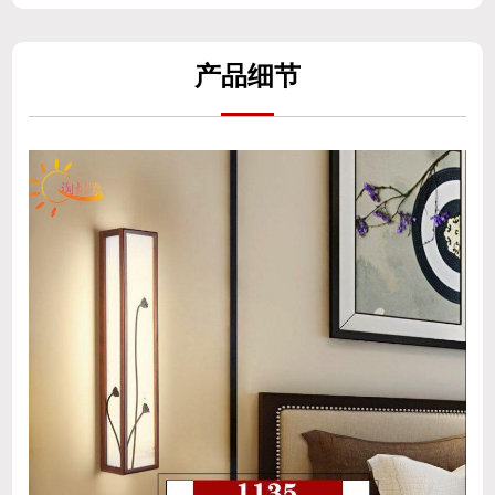
产
品细
节