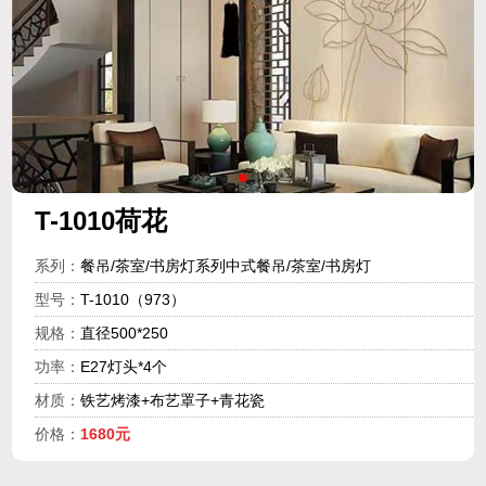
T-1010荷花
系列：
餐吊/茶室/书房灯系列中式餐吊/茶室/书房灯
型号：
T-1010（973）
规格：
直径500*250
功率：
E27灯头*4个
材质：
铁艺烤漆+布艺罩子+青花瓷
价格：
1680元