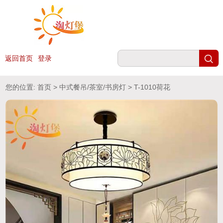
返回首页
登录
您的位置:
首页
>
中式餐吊/茶室/书房灯
> T-1010荷花