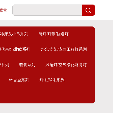
登录
列/床头小吊系列
筒灯/灯带/轨道灯
现代吊灯/北欧系列
办公/支架/应急工程灯系列
奢系列
套餐系列
风扇灯/空气净化麻将灯
锌合金系列
灯泡/球泡系列