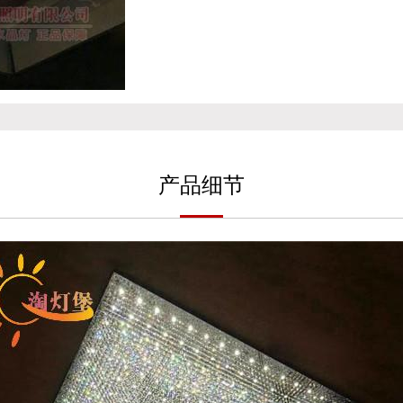
产
品细
节