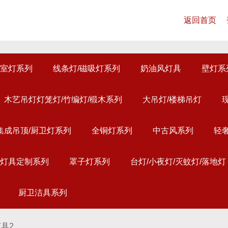
返回首页
室灯系列
线条灯/磁吸灯系列
奶油风灯具
壁灯系
木艺吊灯灯笼灯/竹编灯/椴木系列
大吊灯/楼梯吊灯
集成吊顶/厨卫灯系列
全铜灯系列
中古风系列
轻
灯具定制系列
罩子灯系列
台灯/小夜灯/灭蚊灯/落地灯
厨卫洁具系列
具2