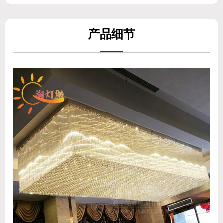
产
品细
节