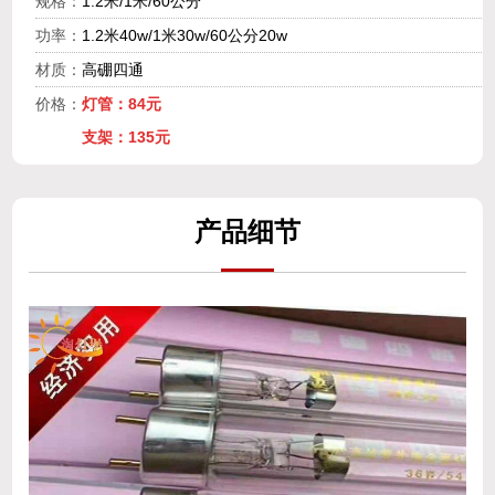
规格：
1.2米/1米/60公分
功率：
1.2米40w/1米30w/60公分20w
材质：
高硼四通
价格：
灯管：84元
支架：135元
产
品细
节