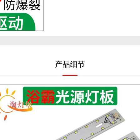
产
品细
节