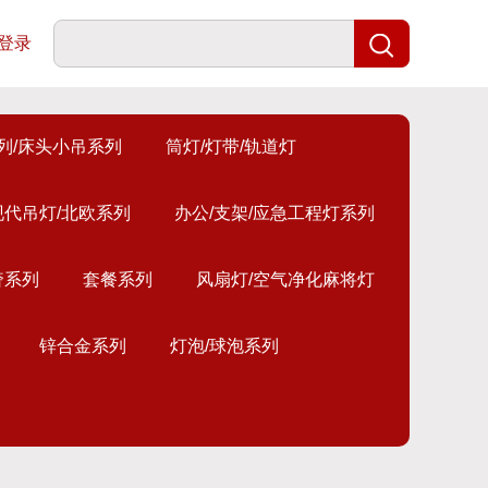
登录
列/床头小吊系列
筒灯/灯带/轨道灯
现代吊灯/北欧系列
办公/支架/应急工程灯系列
奢系列
套餐系列
风扇灯/空气净化麻将灯
锌合金系列
灯泡/球泡系列