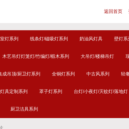
返回首页
室灯系列
线条灯/磁吸灯系列
奶油风灯具
壁灯系
木艺吊灯灯笼灯/竹编灯/椴木系列
大吊灯/楼梯吊灯
集成吊顶/厨卫灯系列
全铜灯系列
中古风系列
轻
灯具定制系列
罩子灯系列
台灯/小夜灯/灭蚊灯/落地灯
厨卫洁具系列
片