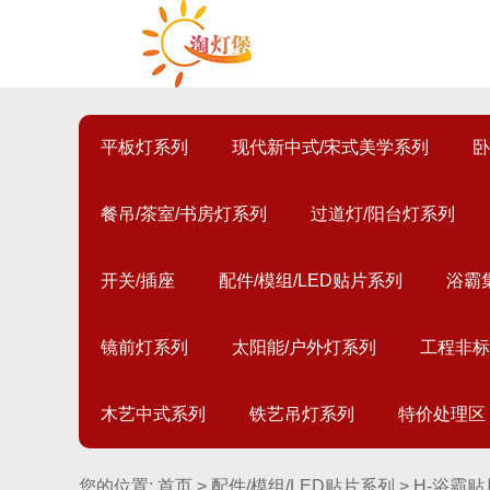
平板灯系列
现代新中式/宋式美学系列
卧
餐吊/茶室/书房灯系列
过道灯/阳台灯系列
开关/插座
配件/模组/LED贴片系列
浴霸
镜前灯系列
太阳能/户外灯系列
工程非标
木艺中式系列
铁艺吊灯系列
特价处理区
您的位置:
首页
>
配件/模组/LED贴片系列
> H-浴霸贴