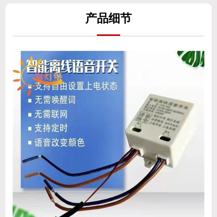
产
品细
节