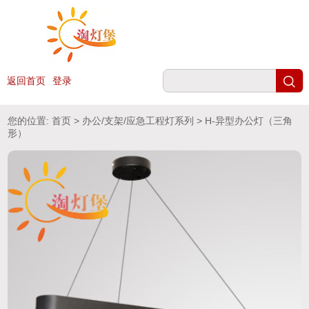
返回首页
登录
您的位置:
首页
>
办公/支架/应急工程灯系列
> H-异型办公灯（三角
形）