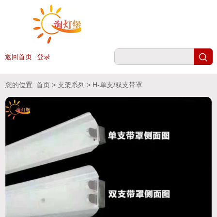
返回首页
登录
您的位置:
首页
>
支架系列
> H-单支/双支带罩