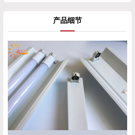
产
品细
节