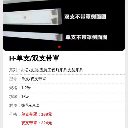
H-单支/双支带罩
系列：
办公/支架/应急工程灯系列支架系列
型号：
单支/双支带罩
规格：
1.2米
功率：
16w
材质：
铁艺+玻璃
价格：
单支带罩：168元
双支带罩：224元