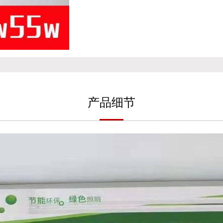
产
品细
节