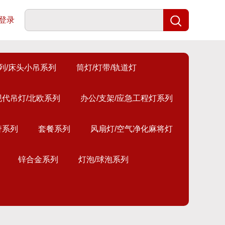
登录
列/床头小吊系列
筒灯/灯带/轨道灯
现代吊灯/北欧系列
办公/支架/应急工程灯系列
奢系列
套餐系列
风扇灯/空气净化麻将灯
锌合金系列
灯泡/球泡系列