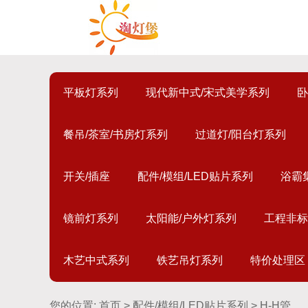
平板灯系列
现代新中式/宋式美学系列
卧
餐吊/茶室/书房灯系列
过道灯/阳台灯系列
开关/插座
配件/模组/LED贴片系列
浴霸
镜前灯系列
太阳能/户外灯系列
工程非标
木艺中式系列
铁艺吊灯系列
特价处理区
您的位置:
首页
>
配件/模组/LED贴片系列
> H-H管