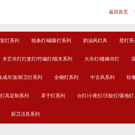
返回首页
室灯系列
线条灯/磁吸灯系列
奶油风灯具
壁灯系
木艺吊灯灯笼灯/竹编灯/椴木系列
大吊灯/楼梯吊灯
集成吊顶/厨卫灯系列
全铜灯系列
中古风系列
轻
灯具定制系列
罩子灯系列
台灯/小夜灯/灭蚊灯/落地灯
厨卫洁具系列